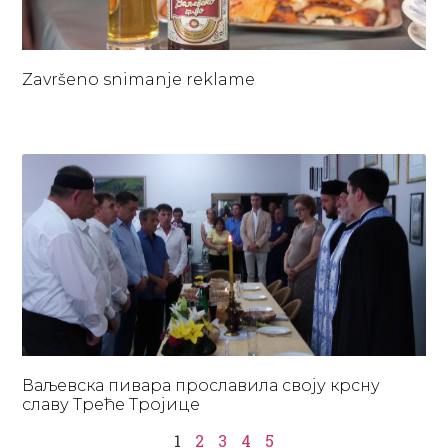
Završeno snimanje reklame
Ваљевска пивара прославила своју крсну
славу Треће Тројице
1
2
3
4
5