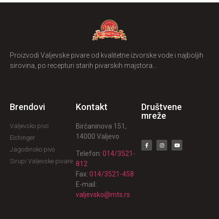
Proizvodi Valjevske pivare od kvalitetne izvorske vode i najboljih
sirovina, po recepturi starih pivarskih majstora…
Brendovi
Kontakt
Društvene
mreže
Valjevsko pivo
Birčaninova 151,
14000 Valjevo
Eichinger
Jagodinsko pivo
Telefon:
014/3521-
Sirupi Valjevske pivare
812
Fax:
014/3521-458
E-mail:
valjevsko@mts.rs