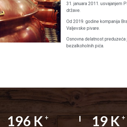
31. januara 2011. usvajanjem Pl
države.
Od 2019. godine kompanija Bra
Valjevske pivare.
Osnovna delatnost preduzeća j
bezalkoholnih pića.
300
K
30
K
+
+