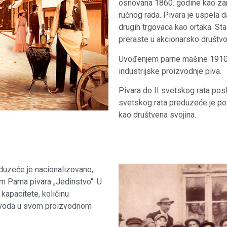
osnovana 1860. godine kao zana
ručnog rada. Pivara je uspela da
drugih trgovaca kao ortaka. St
preraste u akcionarsko društvo
Uvođenjem parne mašine 1910. 
industrijske proizvodnje piva.
Pivara do II svetskog rata pos
svetskog rata preduzeće je pos
kao društvena svojina.
duzeće je nacionalizovano,
m Parna pivara „Jedinstvo“. U
kapacitete, količinu
izvoda u svom proizvodnom