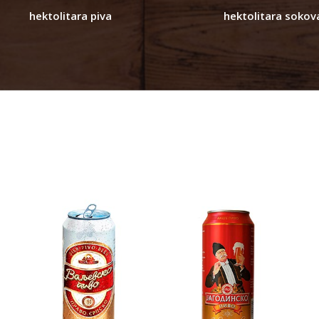
hektolitara piva
hektolitara sokov