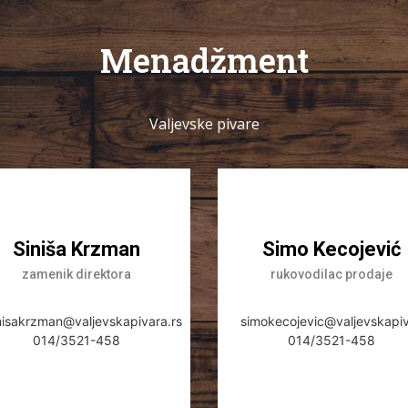
Menadžment
Valjevske pivare
Siniša Krzman
Simo Kecojević
zamenik direktora
rukovodilac prodaje
nisakrzman@valjevskapivara.rs
simokecojevic@valjevskapiv
014/3521-458
014/3521-458