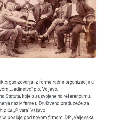
lik organizovanja iz forme radne organizacije u
om „Jedinstvo“ p.o. Valjevo.
 Statuta, koje su usvojene na referendumu,
enja naziv firme u Društveno preduzeće za
h pića „Pivara“ Valjevo.
eće posluje pod novom firmom: DP „Valjevska