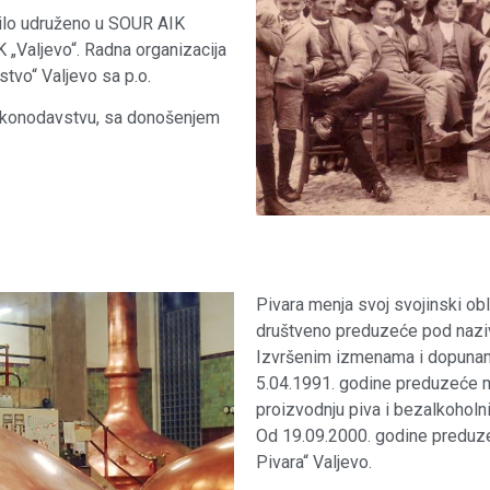
ilo udruženo u SOUR AIK
K „Valjevo“. Radna organizacija
stvo“ Valjevo sa p.o.
konodavstvu, sa donošenjem
Pivara menja svoj svojinski ob
društveno preduzeće pod naziv
Izvršenim izmenama i dopunama
5.04.1991. godine preduzeće m
proizvodnju piva i bezalkoholni
Od 19.09.2000. godine preduz
Pivara“ Valjevo.