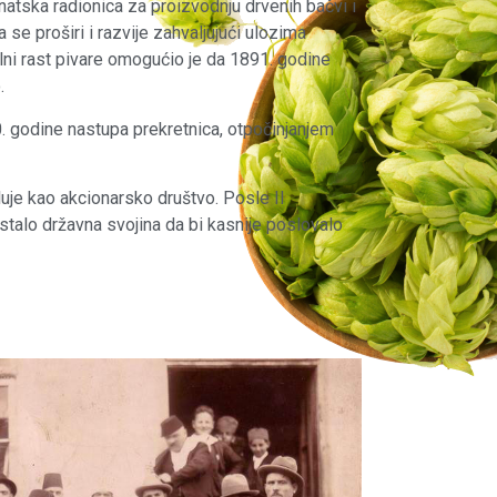
tska radionica za proizvodnju drvenih bačvi i
 se proširi i razvije zahvaljujući ulozima
alni rast pivare omogućio je da 1891. godine
.
godine nastupa prekretnica, otpočinjanjem
luje kao akcionarsko društvo. Posle II
talo državna svojina da bi kasnije poslovalo