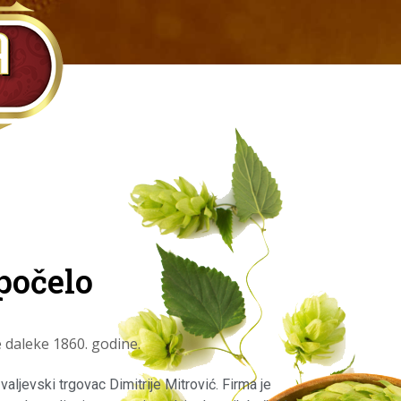
počelo
 daleke 1860. godine.
valjevski trgovac Dimitrije Mitrović. Firma je