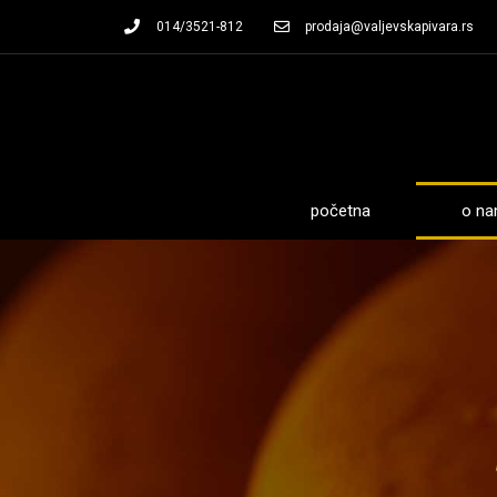
014/3521-812
prodaja@valjevskapivara.rs
početna
o n