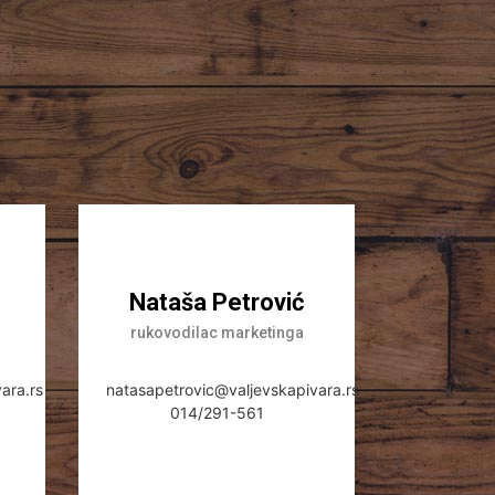
Nataša Petrović
rukovodilac marketinga
ara.rs
natasapetrovic@valjevskapivara.rs
014/291-561