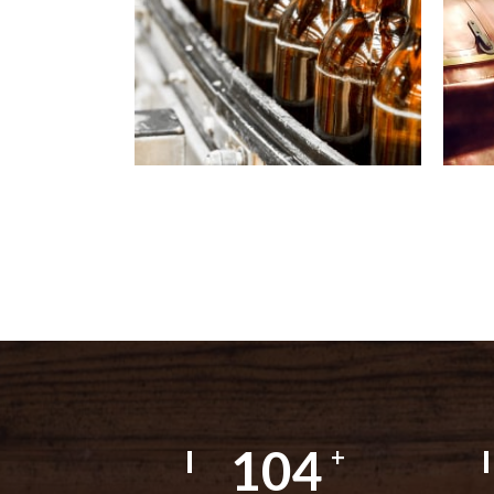
160
+