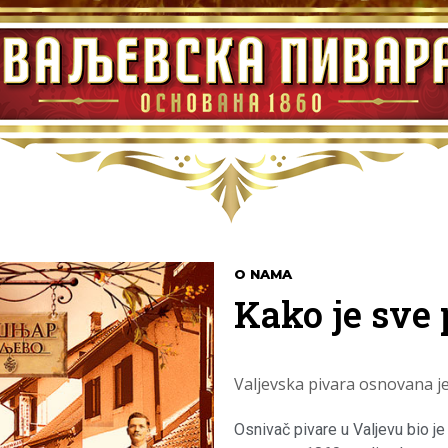
O NAMA
Kako je sve 
Valjevska pivara osnovana je
Osnivač pivare u Valjevu bio je 