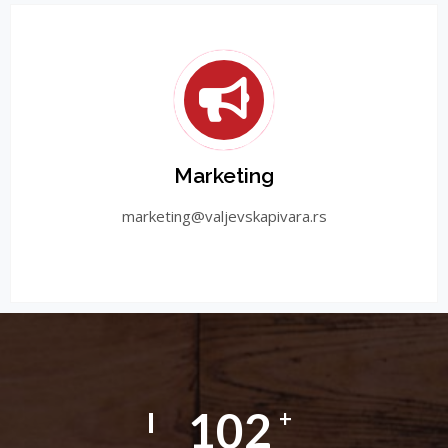
Marketing
marketing@valjevskapivara.rs
119
+