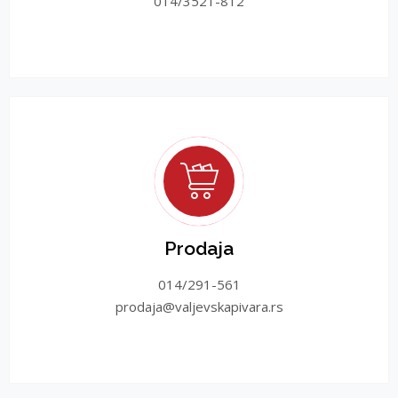
014/3521-812
Prodaja
014/291-561
prodaja@valjevskapivara.rs