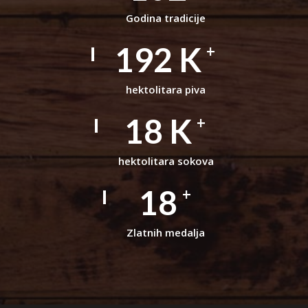
Godina tradicije
224
K
+
hektolitara piva
22
K
+
hektolitara sokova
22
+
Zlatnih medalja