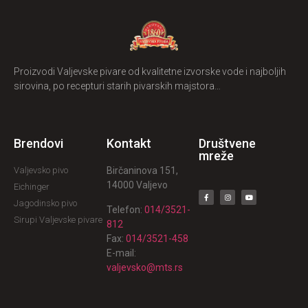
Proizvodi Valjevske pivare od kvalitetne izvorske vode i najboljih
sirovina, po recepturi starih pivarskih majstora…
Brendovi
Kontakt
Društvene
mreže
Valjevsko pivo
Birčaninova 151,
14000 Valjevo
Eichinger
Jagodinsko pivo
Telefon:
014/3521-
Sirupi Valjevske pivare
812
Fax:
014/3521-458
E-mail:
valjevsko@mts.rs