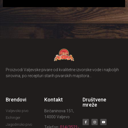
Proizvodi Valjevske pivare od kvalitetne izvorske vode i najboljih
sirovina, po recepturi starih pivarskih majstora…
Brendovi
Kontakt
Društvene
mreže
Valjevsko pivo
Birčaninova 151,
14000 Valjevo
Eichinger
Jagodinsko pivo
Telefon:
014/3521-