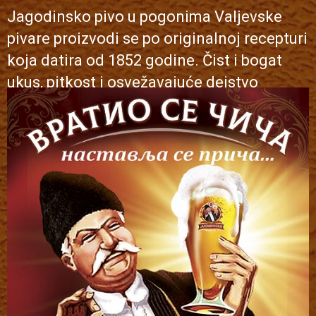
Jagodinsko pivo u pogonima Valjevske
pivare proizvodi se po originalnoj recepturi
koja datira od 1852 godine. Čist i bogat
ukus, pitkost i osvežavajuće dejstvo
pružaju vrhunski doživljaj ljubiteljima ovog
zlatnog napitka.