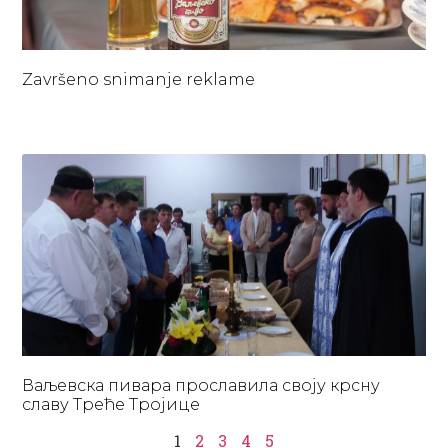
Završeno snimanje reklame
Ваљевска пивара прославила своју крсну
славу Треће Тројице
1
2
3
4
5