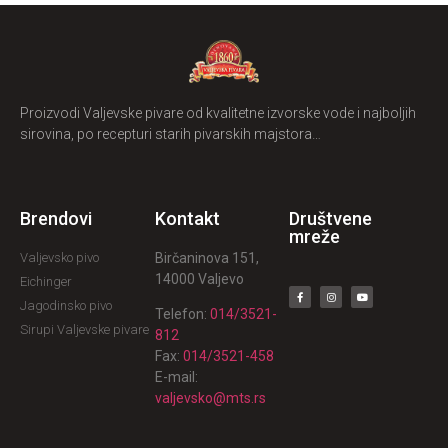
Proizvodi Valjevske pivare od kvalitetne izvorske vode i najboljih
sirovina, po recepturi starih pivarskih majstora…
Brendovi
Kontakt
Društvene
mreže
Valjevsko pivo
Birčaninova 151,
14000 Valjevo
Eichinger
Jagodinsko pivo
Telefon:
014/3521-
Sirupi Valjevske pivare
812
Fax:
014/3521-458
E-mail:
valjevsko@mts.rs