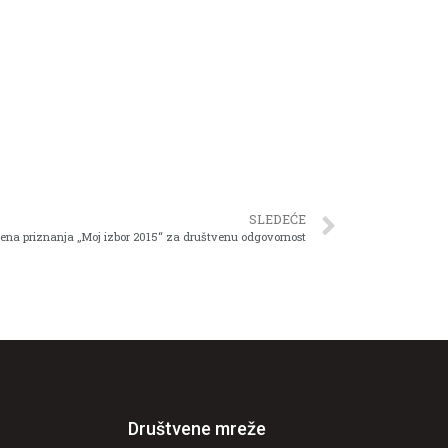
SLEDEĆE
ena priznanja „Moj izbor 2015“ za društvenu odgovornost
Društvene mreže