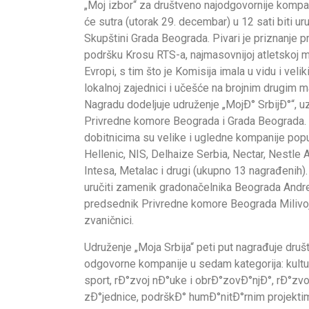
„Moj izbor“ za društveno najodgovornije kompani
će sutra (utorak 29. decembar) u 12 sati biti ur
Skupštini Grada Beograda. Pivari je priznanje p
podršku Krosu RTS-a, najmasovnijoj atletskoj ma
Evropi, s tim što je Komisija imala u vidu i veli
lokalnoj zajednici i učešće na brojnim drugim m
Nagradu dodeljuje udruženje „MojÐ° SrbijÐ°“, u
Privredne komore Beograda i Grada Beograda
dobitnicima su velike i ugledne kompanije pop
Hellenic, NIS, Delhaize Serbia, Nectar, Nestle A
Intesa, Metalac i drugi (ukupno 13 nagrađenih).
uručiti zamenik gradonačelnika Beograda Andr
predsednik Privredne komore Beograda Milivoje
zvaničnici.
Udruženje „Moja Srbija“ peti put nagrađuje dru
odgovorne kompanije u sedam kategorija: kultu
sport, rÐ°zvoj nÐ°uke i obrÐ°zovÐ°njÐ°, rÐ°zvo
zÐ°jednice, podrškÐ° humÐ°nitÐ°rnim projekti