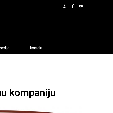
medija
kontakt
nu kompaniju