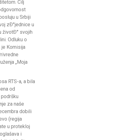
itetom. Cilj
 odgovornost
osluju u Srbiji
voj zÐ°jednice u
u životÐ° svojih
ini. Odluku o
a je Komisija
Privredne
ruženja „Moja
osa RTS-a, a bila
ožena od
u podršku
nje za naše
ecembra dobili
vo (regija
te u protekloj
oglašava i