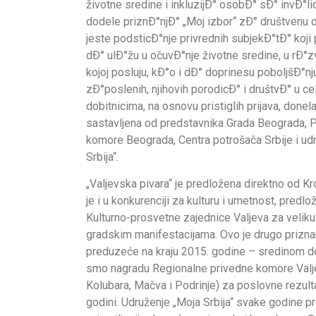
životne sredine i inkluzijÐ° osobÐ° sÐ° invÐ°lid
dodele priznÐ°njÐ° „Moj izbor“ zÐ° društvenu
jeste podsticÐ°nje privrednih subjekÐ°tÐ° koji p
dÐ° ulÐ°žu u očuvÐ°nje životne sredine, u rÐ°z
kojoj posluju, kÐ°o i dÐ° doprinesu poboljšÐ°nj
zÐ°poslenih, njihovih porodicÐ° i društvÐ° u cel
dobitnicima, na osnovu pristiglih prijava, donel
sastavljena od predstavnika Grada Beograda, 
komore Beograda, Centra potrošača Srbije i ud
Srbija“.
„Valjevska pivara“ je predložena direktno od Kr
je i u konkurenciji za kulturu i umetnost, predl
Kulturno-prosvetne zajednice Valjeva za velik
gradskim manifestacijama. Ovo je drugo prizna
preduzeće na kraju 2015. godine – sredinom d
smo nagradu Regionalne privedne komore Valje
Kolubara, Mačva i Podrinje) za poslovne rezulta
godini. Udruženje „Moja Srbija“ svake godine pr