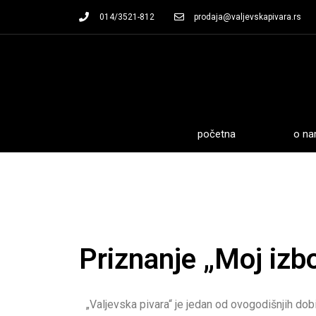
014/3521-812
prodaja@valjevskapivara.rs
početna
o n
Priznanje „Moj izb
„Valjevska pivara“ je jedan od ovogodišnjih dobi