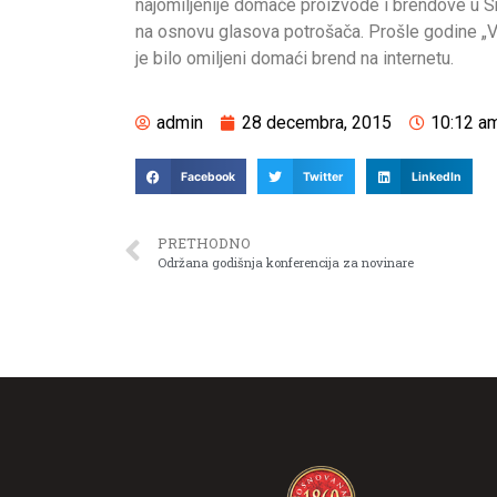
najomiljenije domaće proizvode i brendove u Srbi
na osnovu glasova potrošača. Prošle godine „V
je bilo omiljeni domaći brend na internetu.
admin
28 decembra, 2015
10:12 a
Facebook
Twitter
LinkedIn
PRETHODNO
Održana godišnja konferencija za novinare