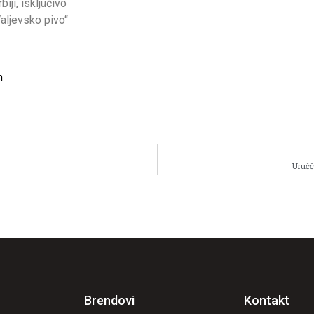
ji, isključivo
aljevsko pivo“
m
Uručč
Brendovi
Kontakt