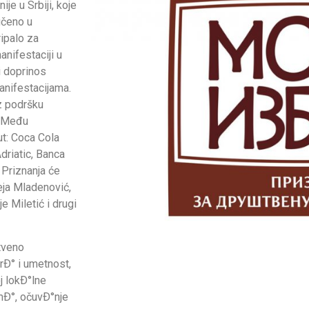
je u Srbiji, koje
učeno u
ripalo za
nifestaciji u
ki doprinos
anifestacijama.
z podršku
. Među
ut: Coca Cola
driatic, Banca
 Priznanja će
eja Mladenović,
 Miletić i drugi
štveno
rÐ° i umetnost,
j lokÐ°lne
mÐ°, očuvÐ°nje