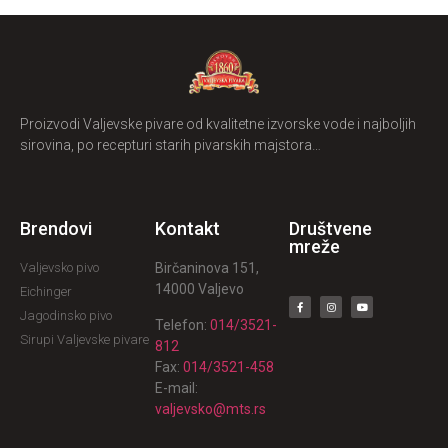
Proizvodi Valjevske pivare od kvalitetne izvorske vode i najboljih
sirovina, po recepturi starih pivarskih majstora…
Brendovi
Kontakt
Društvene
mreže
Valjevsko pivo
Birčaninova 151,
14000 Valjevo
Eichinger
Jagodinsko pivo
Telefon:
014/3521-
Sirupi Valjevske pivare
812
Fax:
014/3521-458
E-mail:
valjevsko@mts.rs