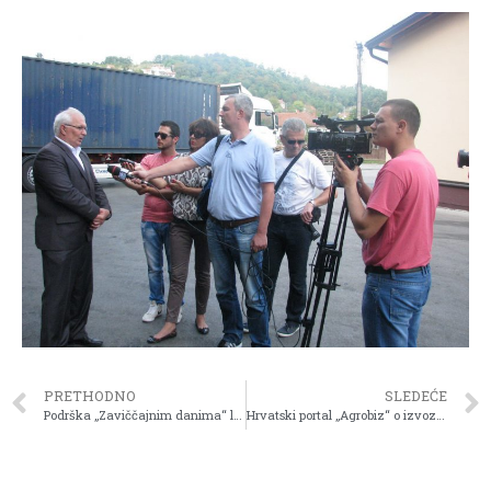
PRETHODNO
SLEDEĆE
Podrška „Zaviččajnim danima“ lekara valjevskog kraja
Hrvatski portal „Agrobiz“ o izvozu Valjevskog piva u SAD