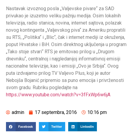
Nastavak izvoznog posla „Valjevske pivare“ za SAD
privukao je izuzetno veliku pažnju medija. Osim lokalnih
televizija, radio stanica, novina, internet sajtova, polazak
novog kontingenta „Valjevskog piva“ za Ameriku propratili
su RTS, „Politika“ i „Blic“, čak i internet mediji iz okruženja,
poput Hrvatske i BiH. Osim direktnog uključenja u program
„Tako stoje stvari“ RTS je emitovao prilog u „Drugom
dnevniku“, centralnoj i najgledanijoj informativnoj emisiji
nacionalne televizije, kao i emisiji „Ovo je Srbija“. Ovog
puta izdvajamo prilog TV Valjevo Plus, koji je autor
Nebojša Bojanić pripremio sa puno emocija i privrženosti
svom gradu. Rubriku pogledajte na
https://www.youtube.com/watch?v=3fFxWp6w6jA
admin
17 septembra, 2016
10:16 pm
Facebook
Twitter
LinkedIn