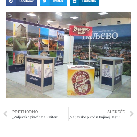
Facebook
Twitter
LinkedIn
PRETHODNO
SLEDEĆE
„Valjevsko pivo“ i na Tviteru
„Valjevsko pivo“ u Bajinoj Bašti i okolini