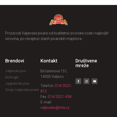
Proizvodi Valjevske pivare od kvalitetne izvorske vode i najboljih
sirovina, po recepturi starih pivarskih majstora…
Brendovi
Kontakt
Društvene
mreže
Valjevsko pivo
Birčaninova 151,
14000 Valjevo
Eichinger
Jagodinsko pivo
Telefon:
014/3521-
Sirupi Valjevske pivare
812
Fax:
014/3521-458
E-mail:
valjevsko@mts.rs