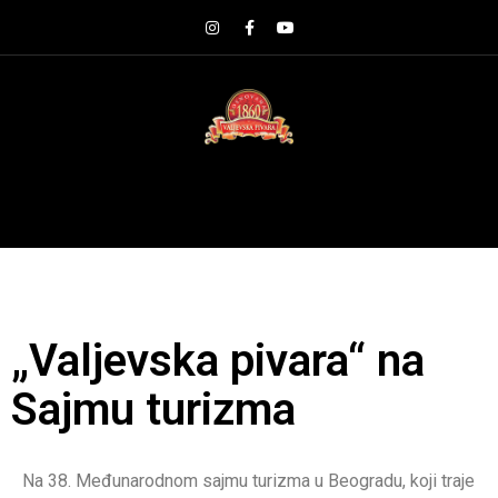
„Valjevska pivara“ na
Sajmu turizma
Na 38. Međunarodnom sajmu turizma u Beogradu, koji traje