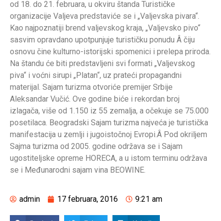
od 18. do 21. februara, u okviru štanda Turističke
organizacije Valjeva predstaviće se i „Valjevska pivara“.
Kao najpoznatiji brend valjevskog kraja, „Valjevsko pivo“
sasvim opravdano upotpunjuje turističku ponudu Â čiju
osnovu čine kulturno-istorijski spomenici i prelepa priroda.
Na štandu će biti predstavljeni svi formati „Valjevskog
piva“ i voćni sirupi „Platan“, uz prateći propagandni
materijal. Sajam turizma otvoriće premijer Srbije
Aleksandar Vučić. Ove godine biće i rekordan broj
izlagača, više od 1.150 iz 55 zemalja, a očekuje se 75.000
posetilaca. Beogradski Sajam turizma najveća je turistička
manifestacija u zemlji i jugoistočnoj Evropi.Â Pod okriljem
Sajma turizma od 2005. godine održava se i Sajam
ugostiteljske opreme HORECA, a u istom terminu održava
se i Međunarodni sajam vina BEOWINE.
admin
17 februara, 2016
9:21 am