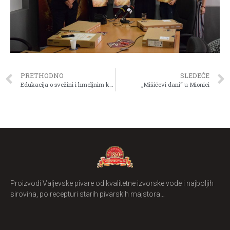
PRETHODNO
SLEDEĆE
Edukacija o svežini i hmeljnim komponentama piva
„Mišićevi dani“ u Mionici
Proizvodi Valjevske pivare od kvalitetne izvorske vode i najboljih
sirovina, po recepturi starih pivarskih majstora…