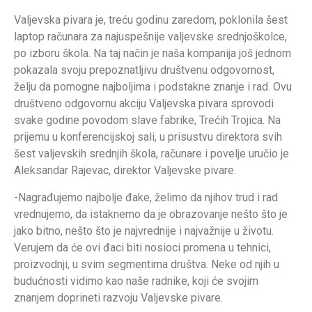
Valjevska pivara je, treću godinu zaredom, poklonila šest
laptop računara za najuspešnije valjevske srednjoškolce,
po izboru škola. Na taj način je naša kompanija još jednom
pokazala svoju prepoznatljivu društvenu odgovornost,
želju da pomogne najboljima i podstakne znanje i rad. Ovu
društveno odgovornu akciju Valjevska pivara sprovodi
svake godine povodom slave fabrike, Trećih Trojica. Na
prijemu u konferencijskoj sali, u prisustvu direktora svih
šest valjevskih srednjih škola, računare i povelje uručio je
Aleksandar Rajevac, direktor Valjevske pivare.
-Nagrađujemo najbolje đake, želimo da njihov trud i rad
vrednujemo, da istaknemo da je obrazovanje nešto što je
jako bitno, nešto što je najvrednije i najvažnije u životu.
Verujem da će ovi đaci biti nosioci promena u tehnici,
proizvodnji, u svim segmentima društva. Neke od njih u
budućnosti vidimo kao naše radnike, koji će svojim
znanjem doprineti razvoju Valjevske pivare.