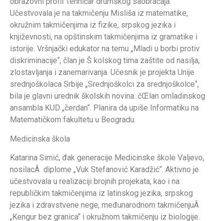
obrazovni profil Tehničar drumskog saobraćaja.
Učestvovala je na takmičenju Misliša iz matematike,
okružnim takmičenjima iz fizike, srpskog jezika i
književnosti, na opštinskim takmičenjima iz gramatike i
istorije. Vršnjački edukator na temu „Mladi u borbi protiv
diskriminacije“, član je Š kolskog tima zaštite od nasilja,
zlostavljanja i zanemarivanja. Učesnik je projekta Unije
srednjoškolaca Srbije „Srednjoškolci za srednjoškolce“,
bila je glavni urednik školskih novina. čŒlan omladinskog
ansambla KUD „čerdan“. Planira da upiše Informatiku na
Matematičkom fakultetu u Beogradu.
Medicinska škola
Katarina Simić, đak generacije Medicinske škole Valjevo,
nosilacÂ diplome „Vuk Stefanović Karadžić“. Aktivno je
učestvovala u realizaciji brojnih projekata, kao i na
republičkim takmičenjima iz latinskog jezika, srpskog
jezika i zdravstvene nege, međunarodnom takmičenjuÂ
„Kengur bez granica“ i okružnom takmičenju iz biologije.