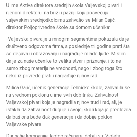
U ime Aktiva direktora srednjih škola Valjevskoj pivari i
njenom direktoru na brizi i pažnji koju posvećuju
valjevskim srednjoškolcima zahvalio se Milan Gajić,
direktor Poljoprivredne škole sa domom učenika:
-Valjevska pivara je u mnogim segmentima pokazala da je
društveno odgovorna firma, a poslednje tri godine prati šta
se dešava u obrazovanju i nagrađuje mlade ljude. Mislim
da je za naše učenike to velika stvar i priznanje, i to ne
samo zbog materijalne vrednosti, nego i zbog toga što
neko iz privrede prati i nagrađuje njihov rad.
Milica Gajić, učenik generacije Tehničke škole, zahvalila se
na vrednom poklonu u ime svih dobitnika. Zahvalnost
Valjevskoj pivari koja je nagradila njihov trud i rad, ali, je
istakla da zahvalnost duguje i svojoj školi koja je predložila
da baš ona bude đak generacije i da dobije poklon
Valjevske pivare.
Dar naše kompanije, laptop računare, dobili su: Violeta