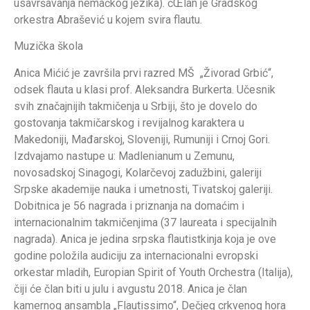
usavršavanja nemačkog jezika). čŒlan je Gradskog
orkestra Abrašević u kojem svira flautu.
Muzička škola
Anica Mićić je završila prvi razred MŠ „Živorad Grbić“,
odsek flauta u klasi prof. Aleksandra Burkerta. Učesnik
svih značajnijih takmičenja u Srbiji, što je dovelo do
gostovanja takmičarskog i revijalnog karaktera u
Makedoniji, Mađarskoj, Sloveniji, Rumuniji i Crnoj Gori.
Izdvajamo nastupe u: Madlenianum u Zemunu,
novosadskoj Sinagogi, Kolarčevoj zadužbini, galeriji
Srpske akademije nauka i umetnosti, Tivatskoj galeriji.
Dobitnica je 56 nagrada i priznanja na domaćim i
internacionalnim takmičenjima (37 laureata i specijalnih
nagrada). Anica je jedina srpska flautistkinja koja je ove
godine položila audiciju za internacionalni evropski
orkestar mladih, Europian Spirit of Youth Orchestra (Italija),
čiji će član biti u julu i avgustu 2018. Anica je član
kamernog ansambla „Flautissimo“, Dečjeg crkvenog hora