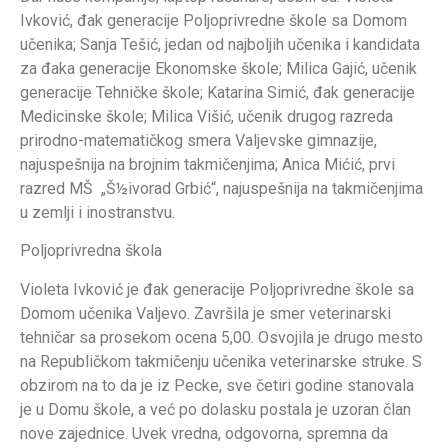
Ivković, đak generacije Poljoprivredne škole sa Domom
učenika; Sanja Tešić, jedan od najboljih učenika i kandidata
za đaka generacije Ekonomske škole; Milica Gajić, učenik
generacije Tehničke škole; Katarina Simić, đak generacije
Medicinske škole; Milica Višić, učenik drugog razreda
prirodno-matematičkog smera Valjevske gimnazije,
najuspešnija na brojnim takmičenjima; Anica Mićić, prvi
razred MŠ „Š½ivorad Grbić“, najuspešnija na takmičenjima
u zemlji i inostranstvu.
Poljoprivredna škola
Violeta Ivković je đak generacije Poljoprivredne škole sa
Domom učenika Valjevo. Završila je smer veterinarski
tehničar sa prosekom ocena 5,00. Osvojila je drugo mesto
na Republičkom takmičenju učenika veterinarske struke. S
obzirom na to da je iz Pecke, sve četiri godine stanovala
je u Domu škole, a već po dolasku postala je uzoran član
nove zajednice. Uvek vredna, odgovorna, spremna da