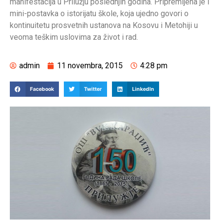
manifestacija u Prilužju poslednjih godina. Pripremljena je i
mini-postavka o istorijatu škole, koja ujedno govori o
kontinuitetu prosvetnih ustanova na Kosovu i Metohiji u
veoma teškim uslovima za život i rad.
admin
11 novembra, 2015
4:28 pm
Facebook
Twitter
LinkedIn