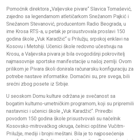
Pomoćnik direktora „Valjevske pivare“ Slavica Tomašević,
zajedno sa legendarnom atletičarkom Snežanom Pajkić i
Snežanom Stevanović, producentom Radio Beograda, u
ime Krosa RTS-a, u petak je prisustvovala proslavi 150
godina škole „Vuk Karadžić“ u Prilužju, srpskoj enklavi na
Kosovu i Metohiji. Učenici škole redovno učestvuju na
Krosu, a Valjevska pivara je bila ovogodišnji pokrovitelj
najmasovnije sportske manifestacije u našoj zemlji. Ovom
prilikom je Pivara školi donirala računarsku konfiguraciju za
potrebe nastave informatike. Domaćini su, pre svega, bili
srećni zbog posete iz Srbije.
U seoskom Domu kulture održana je svečanost sa
bogatim kulturno-umetničkim programom, koji su pripremili
nastavnici i učenici škole „Vuk Karadžić“. Priredbi
povodom 150 godina škole prisustvovali su načelnik
Kosovsko-mitrovačkog okruga, čelnici opštine Vučitrn-
Prilužje, mediji i brojni meštani. Bila je to najposećenija