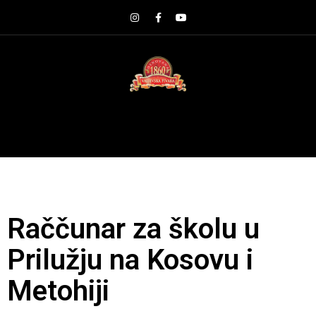
Raččunar za školu u
Prilužju na Kosovu i
Metohiji