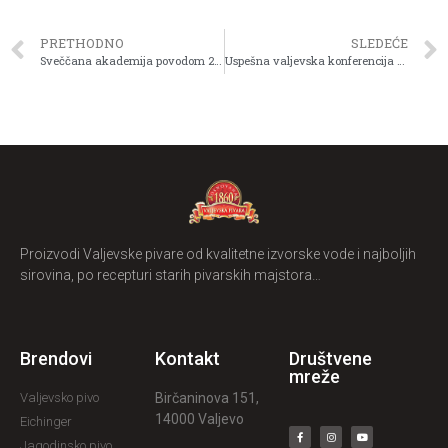
PRETHODNO
SLEDEĆE
Sveččana akademija povodom 25 godina Krosa RTS-a
Uspešna valjevska konferencija o internet preduzetništvu
Proizvodi Valjevske pivare od kvalitetne izvorske vode i najboljih
sirovina, po recepturi starih pivarskih majstora…
Brendovi
Kontakt
Društvene
mreže
Valjevsko pivo
Birčaninova 151,
14000 Valjevo
Eichinger
Jagodinsko pivo