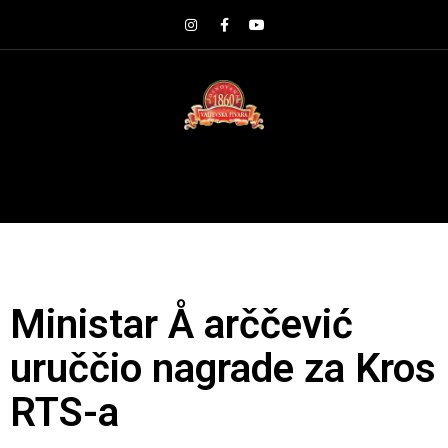
Ministar Å arččević
uruččio nagrade za Kros
RTS-a