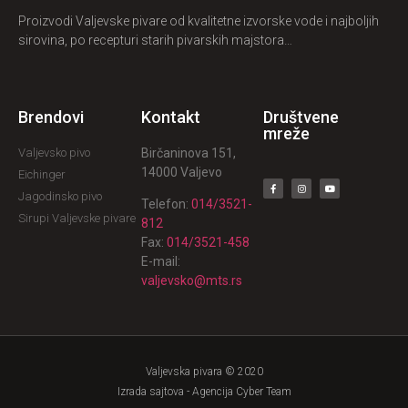
Proizvodi Valjevske pivare od kvalitetne izvorske vode i najboljih
sirovina, po recepturi starih pivarskih majstora…
Brendovi
Kontakt
Društvene
mreže
Valjevsko pivo
Birčaninova 151,
14000 Valjevo
Eichinger
Jagodinsko pivo
Telefon:
014/3521-
Sirupi Valjevske pivare
812
Fax:
014/3521-458
E-mail:
valjevsko@mts.rs
Valjevska pivara © 2020
Izrada sajtova - Agencija Cyber Team