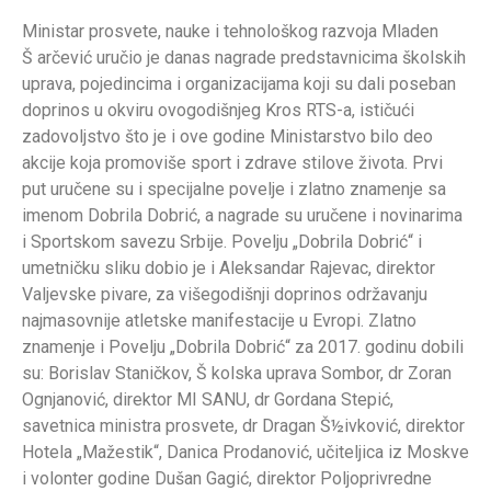
Ministar prosvete, nauke i tehnološkog razvoja Mladen
Š arčević uručio je danas nagrade predstavnicima školskih
uprava, pojedincima i organizacijama koji su dali poseban
doprinos u okviru ovogodišnjeg Kros RTS-a, ističući
zadovoljstvo što je i ove godine Ministarstvo bilo deo
akcije koja promoviše sport i zdrave stilove života. Prvi
put uručene su i specijalne povelje i zlatno znamenje sa
imenom Dobrila Dobrić, a nagrade su uručene i novinarima
i Sportskom savezu Srbije. Povelju „Dobrila Dobrić“ i
umetničku sliku dobio je i Aleksandar Rajevac, direktor
Valjevske pivare, za višegodišnji doprinos održavanju
najmasovnije atletske manifestacije u Evropi. Zlatno
znamenje i Povelju „Dobrila Dobrić“ za 2017. godinu dobili
su: Borislav Staničkov, Š kolska uprava Sombor, dr Zoran
Ognjanović, direktor MI SANU, dr Gordana Stepić,
savetnica ministra prosvete, dr Dragan Š½ivković, direktor
Hotela „Mažestik“, Danica Prodanović, učiteljica iz Moskve
i volonter godine Dušan Gagić, direktor Poljoprivredne