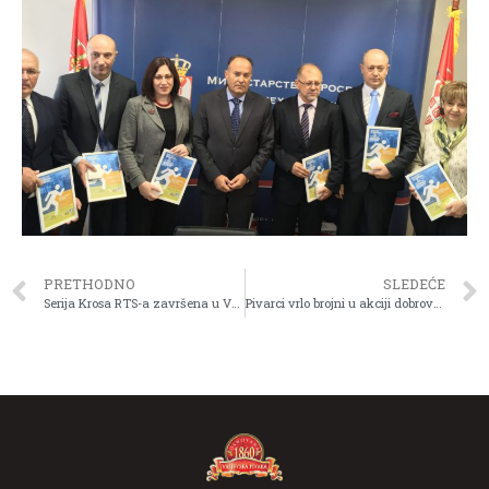
PRETHODNO
SLEDEĆE
Serija Krosa RTS-a završena u Vrbasu
Pivarci vrlo brojni u akciji dobrovoljnog davanja krvi