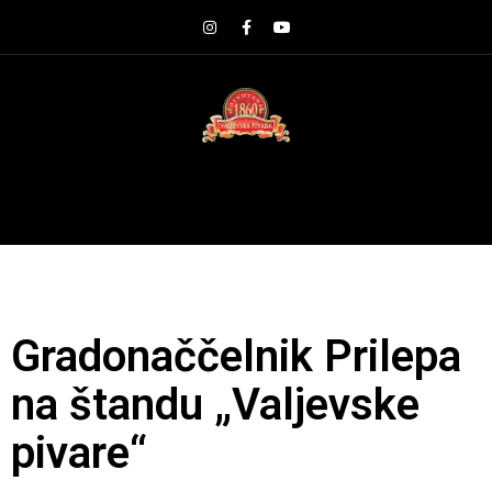
Gradonaččelnik Prilepa
na štandu „Valjevske
pivare“