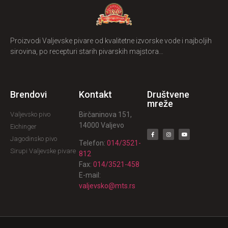
Proizvodi Valjevske pivare od kvalitetne izvorske vode i najboljih
sirovina, po recepturi starih pivarskih majstora…
Brendovi
Kontakt
Društvene
mreže
Valjevsko pivo
Birčaninova 151,
14000 Valjevo
Eichinger
Jagodinsko pivo
Telefon:
014/3521-
Sirupi Valjevske pivare
812
Fax:
014/3521-458
E-mail:
valjevsko@mts.rs