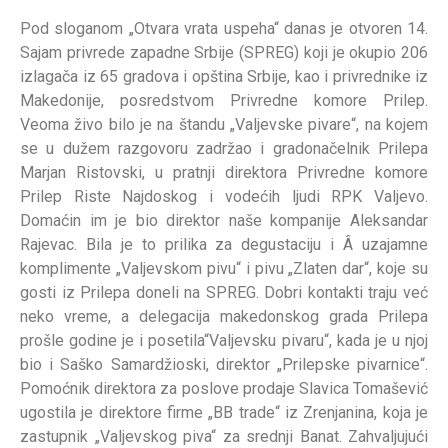
Pod sloganom „Otvara vrata uspeha“ danas je otvoren 14.
Sajam privrede zapadne Srbije (SPREG) koji je okupio 206
izlagača iz 65 gradova i opština Srbije, kao i privrednike iz
Makedonije, posredstvom Privredne komore Prilep.
Veoma živo bilo je na štandu „Valjevske pivare“, na kojem
se u dužem razgovoru zadržao i gradonačelnik Prilepa
Marjan Ristovski, u pratnji direktora Privredne komore
Prilep Riste Najdoskog i vodećih ljudi RPK Valjevo.
Domaćin im je bio direktor naše kompanije Aleksandar
Rajevac. Bila je to prilika za degustaciju i Â uzajamne
komplimente „Valjevskom pivu“ i pivu „Zlaten dar“, koje su
gosti iz Prilepa doneli na SPREG. Dobri kontakti traju već
neko vreme, a delegacija makedonskog grada Prilepa
prošle godine je i posetila“Valjevsku pivaru“, kada je u njoj
bio i Saško Samardžioski, direktor „Prilepske pivarnice“.
Pomoćnik direktora za poslove prodaje Slavica Tomašević
ugostila je direktore firme „BB trade“ iz Zrenjanina, koja je
zastupnik „Valjevskog piva“ za srednji Banat. Zahvaljujući