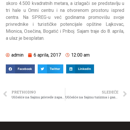
skoro 4.500 kvadratnih metara, a izlagači se predstavlju u
tri hale u Omni centru i na otvorenom prostoru ispred
centra. Na SPREG-u već godinama promovišu svoje
privrednike i turističke potencijale opštine Lajkovac,
Mionica, Osečina, Bogatić i Priboj. Sajam traje do 8. aprila,
a ulaz je besplatan.
admin
6 aprila, 2017
12:00 am
Facebook
Twitter
LinkedIn
PRETHODNO
SLEDEĆE
Uččešće na Sajmu privrede zapadne Srbije u Valjevu
Uččešće na Sajmu turizma i gastrokulture u Bijeljini