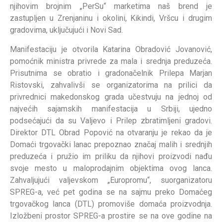
njihovim brojnim „PerSu“ marketima naš brend je
zastupljen u Zrenjaninu i okolini, Kikindi, Vršcu i drugim
gradovima, uključujući i Novi Sad.
Manifestaciju je otvorila Katarina Obradović Jovanović,
pomoćnik ministra privrede za mala i srednja preduzeća.
Prisutnima se obratio i gradonačelnik Prilepa Marjan
Ristovski, zahvalivši se organizatorima na prilici da
privrednici makedonskog grada učestvuju na jednoj od
najvećih sajamskih manifestacija u Srbiji, ujedno
podsećajući da su Valjevo i Prilep zbratimljeni gradovi.
Direktor DTL Obrad Popović na otvaranju je rekao da je
Domaći trgovački lanac prepoznao značaj malih i srednjih
preduzeća i pružio im priliku da njihovi proizvodi nađu
svoje mesto u maloprodajnim objektima ovog lanca.
Zahvaljujući valjevskom „Europromu“, suorganizatoru
SPREG-a, već pet godina se na sajmu preko Domaćeg
trgovačkog lanca (DTL) promoviše domaća proizvodnja.
Izložbeni prostor SPREG-a prostire se na ove godine na