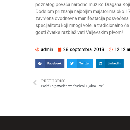
poznatog pevača narodne muzike Dragana Koji
Dodelom priznanja najboljim majstorima oko 1
završena dvodnevna manifestacija posvećena
specijalitetu koji mnogi vole, a tradicionalno će 
gosti čvarke razblaživati Valjevskim pivom!
admin
28 septembra, 2018
12:12 
Facebook
Twitter
LinkedIn
PRETHODNO
Podrška pozorišnom festivalu „Abro Fest“