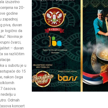
cala izuzetno
ocenjena na 20-
 ove godine
 u zapadnoj
og piva, duvan
 je logično da
ku“. Novina je
rupni čvarci,
jalitet – duvan
ča sa različitim
tacije.
aka u subotu je u
 nastupaće do 15
ke, nakon čega
olklornih
17 časova.
 nedelju u
jutro. Odmah
 časova koncert