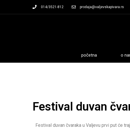
014/3521-812
prodaja@valjevskapivara.rs
početna
o n
Festival duvan čva
Festival duvan čvaraka u Valjevu prvi put će traj