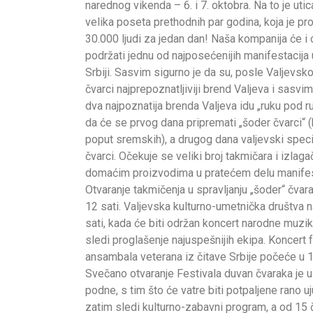
narednog vikenda – 6. i 7. oktobra. Na to je uti
velika poseta prethodnih par godina, koja je pr
30.000 ljudi za jedan dan! Naša kompanija će i
podržati jednu od najposećenijih manifestacija
Srbiji. Sasvim sigurno je da su, posle Valjevsk
čvarci najprepoznatljiviji brend Valjeva i sasvim
dva najpoznatija brenda Valjeva idu „ruku pod ru
da će se prvog dana pripremati „šoder čvarci“ (k
poput sremskih), a drugog dana valjevski speci
čvarci. Očekuje se veliki broj takmičara i izlaga
domaćim proizvodima u pratećem delu manifes
Otvaranje takmičenja u spravljanju „šoder“ čvar
12 sati. Valjevska kulturno-umetnička društva
sati, kada će biti održan koncert narodne muzi
sledi proglašenje najuspešnijih ekipa. Koncert f
ansambala veterana iz čitave Srbije počeće u 
Svečano otvaranje Festivala duvan čvaraka je u
podne, s tim što će vatre biti potpaljene rano u
zatim sledi kulturno-zabavni program, a od 15