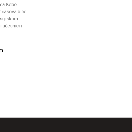
ća Kebe.
7 časova biće
 srpskom
i učesnici i
am