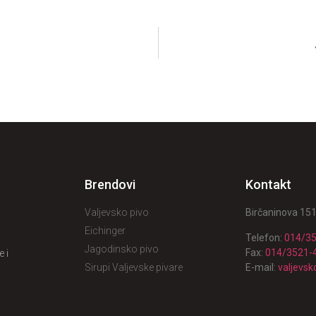
Brendovi
Kontakt
Valjevsko pivo
Birčaninova 151
Eichinger
Telefon:
014/3
Jagodinsko pivo
Fax:
014/3521-
 i
E-mail:
valjevs
Sirupi Valjevske pivare