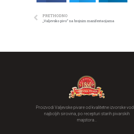
PRETHODNO
„Valjevsko pivo“ na brojnim manifestacijama
Proizvodi Valjevske pivare od kvalitetne izvorske vode
najboljih sirovina, po recepturi starih pivarskih
majstora…