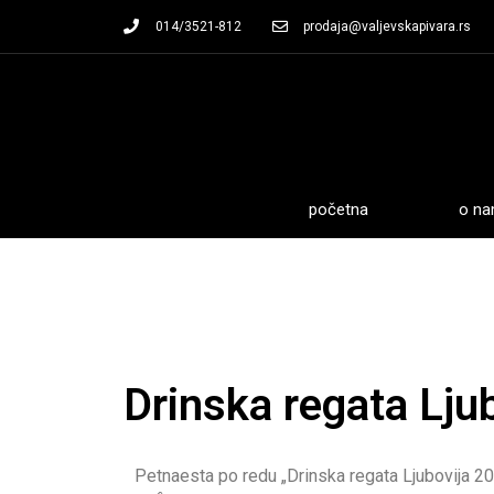
014/3521-812
prodaja@valjevskapivara.rs
početna
o n
Drinska regata Lju
Petnaesta po redu „Drinska regata Ljubovija 2