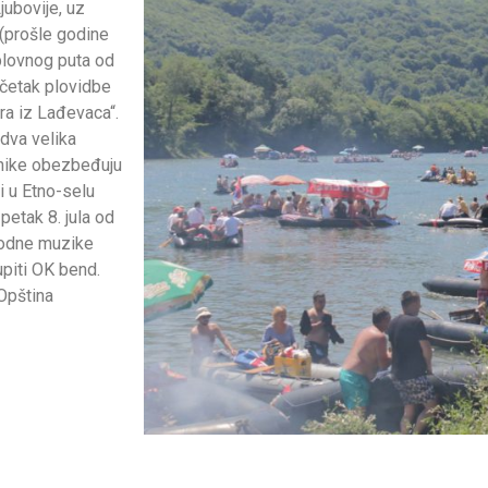
jubovije, uz
(prošle godine
plovnog puta od
očetak plovidbe
ra iz Lađevaca“.
dva velika
snike obezbeđuju
i u Etno-selu
petak 8. jula od
rodne muzike
piti OK bend.
 Opština