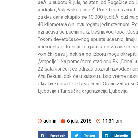
seÂ u subotu 9. jula, na stazi od Rogačice do L
podršku „Valjevske pivare“. Pored masovnosti 
za dva dana okupilo se 10.000 ljudi),Â dužina 
40 kilometara čini ovu regatu jedinstvenom. P
označava se pucnjima iz trešnjevog topa „Gusa
Tokom devetočasovnog spusta učesnici imaju 
odmorišta: u Trešnjici organizatori za sve uče
vojnički pasulj, dok se po izboru mogu okrepiti 
„Vrhpolje“. Na pomoćnom stadionu FK „Drina“ u 
22 sata koncert će održati poznati izvođač na
Ana Bekuta, dok će u subotu u isto vreme nastu
Ulaz na koncerte je besplatan. Organizatori su
Ljubovija i Turistička organizacija Ljubovija.
admin
6 jula, 2016
11:31 pm
Facebook
Twitter
LinkedIn