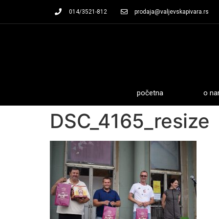
014/3521-812
prodaja@valjevskapivara.rs
početna
o n
DSC_4165_resize