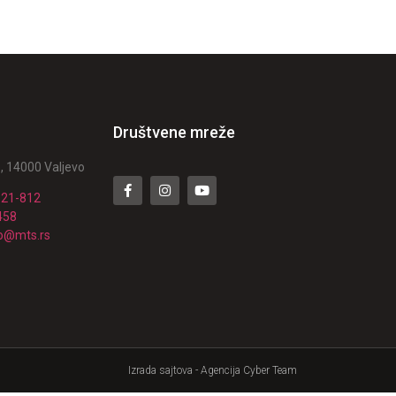
Društvene mreže
, 14000 Valjevo
521-812
458
ko@mts.rs
Izrada sajtova - Agencija Cyber Team