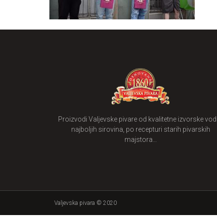
Proizvodi Valjevske pivare od kvalitetne izvorske vode
najboljih sirovina, po recepturi starih pivarskih
majstora…
Valjevska pivara © 2020