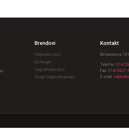
Brendovi
Kontakt
Valjevsko pivo
Birčaninova 151
Eichinger
Telefon:
014/3
Jagodinsko pivo
Fax:
014/3521-
 i
E-mail:
valjevs
Sirupi Valjevske pivare