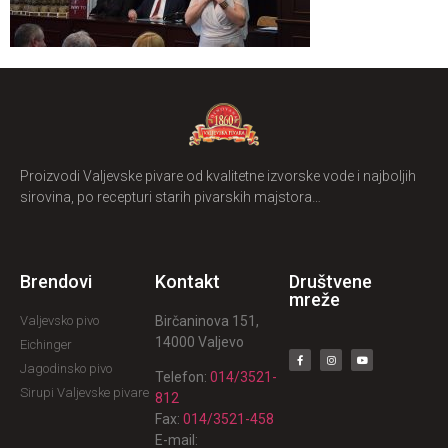
Proizvodi Valjevske pivare od kvalitetne izvorske vode i najboljih
sirovina, po recepturi starih pivarskih majstora…
Brendovi
Kontakt
Društvene
mreže
Valjevsko pivo
Birčaninova 151,
14000 Valjevo
Eichinger
Jagodinsko pivo
Telefon:
014/3521-
Sirupi Valjevske pivare
812
Fax:
014/3521-458
E-mail: