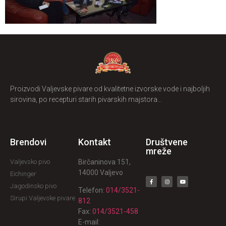
Proizvodi Valjevske pivare od kvalitetne izvorske vode i najboljih
sirovina, po recepturi starih pivarskih majstora…
Brendovi
Kontakt
Društvene
mreže
Valjevsko pivo
Birčaninova 151,
14000 Valjevo
Eichinger
Jagodinsko pivo
Telefon:
014/3521-
Sirupi Valjevske pivare
812
Fax:
014/3521-458
E-mail: